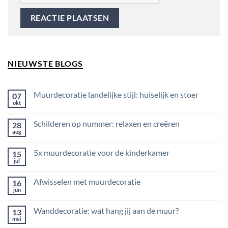
NIEUWSTE BLOGS
Muurdecoratie landelijke stijl: huiselijk en stoer
07
okt
Geen
reacties
op
Schilderen op nummer: relaxen en creëren
28
Muurdecoratie
landelijke
aug
Geen
stijl:
reacties
huiselijk
op
en
5x muurdecoratie voor de kinderkamer
15
Schilderen
stoer
op
jul
Geen
nummer:
reacties
relaxen
op
en
Afwisselen met muurdecoratie
16
5x
creëren
muurdecoratie
jun
Geen
voor
reacties
de
op
kinderkamer
Wanddecoratie: wat hang jij aan de muur?
13
Afwisselen
met
mei
Geen
muurdecoratie
reacties