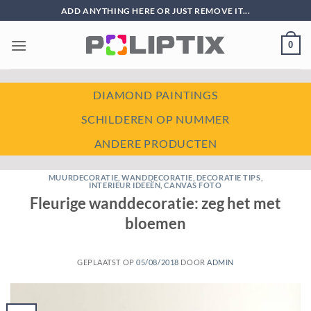
Ga
ADD ANYTHING HERE OR JUST REMOVE IT...
naar
inhoud
0
DIAMOND PAINTINGS
SCHILDEREN OP NUMMER
ANDERE PRODUCTEN
MUURDECORATIE
,
WANDDECORATIE
,
DECORATIE TIPS
,
INTERIEUR IDEEËN
,
CANVAS FOTO
Fleurige wanddecoratie: zeg het met
bloemen
GEPLAATST OP
05/08/2018
DOOR
ADMIN