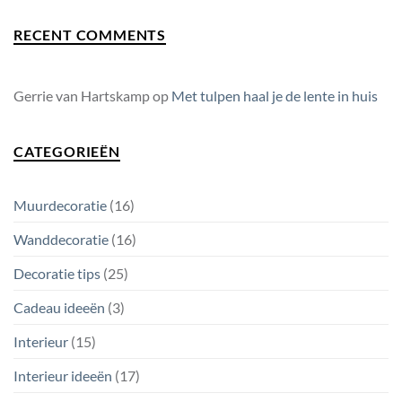
op
Wanddecoratie:
RECENT COMMENTS
wat
hang
jij
aan
de
muur?
Gerrie van Hartskamp
op
Met tulpen haal je de lente in huis
CATEGORIEËN
Muurdecoratie
(16)
Wanddecoratie
(16)
Decoratie tips
(25)
Cadeau ideeën
(3)
Interieur
(15)
Interieur ideeën
(17)