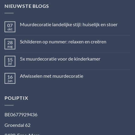
NIEUWSTE BLOGS
Muurdecoratie landelijke stijl: huiselijk en stoer
07
okt
Geen
reacties
op
Schilderen op nummer: relaxen en creëren
28
Muurdecoratie
landelijke
aug
Geen
stijl:
reacties
huiselijk
op
en
5x muurdecoratie voor de kinderkamer
15
Schilderen
stoer
op
jul
Geen
nummer:
reacties
relaxen
op
en
Afwisselen met muurdecoratie
16
5x
creëren
muurdecoratie
jun
Geen
voor
reacties
de
op
kinderkamer
Afwisselen
POLIPTIX
met
muurdecoratie
BE0677929436
Groendal 62