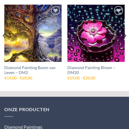
Toevoegen
Toevoegen
aan
aan
wenslijst
wenslijst
Diamond Painting Boom van
Diamond Painting Bloem –
Leven – DM2
DM20
Prijsklasse:
Prijsklasse:
€
19,00
-
€
20,00
€
19,00
-
€
20,00
€19,00
€19,00
tot
tot
€20,00
€20,00
ONZE PRODUCTEN
Diamond Paintings