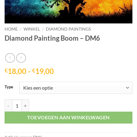
HOME
/
WINKEL
/
DIAMOND PAINTINGS
Diamond Painting Boom – DM6
Prijsklasse:
18,00
-
19,00
€
€
€18,00
tot
Type
€19,00
Diamond Painting Boom - DM6 aantal
TOEVOEGEN AAN WINKELWAGEN