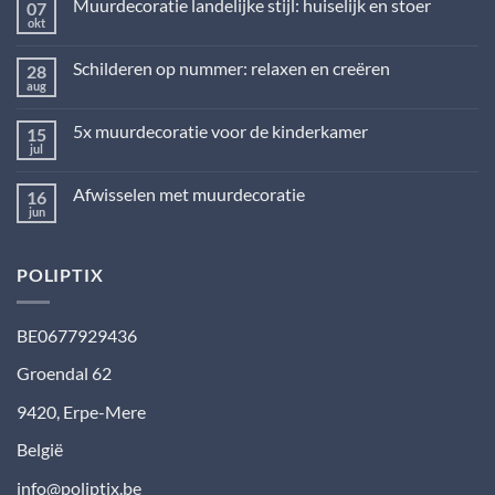
Muurdecoratie landelijke stijl: huiselijk en stoer
07
okt
Geen
reacties
op
Schilderen op nummer: relaxen en creëren
28
Muurdecoratie
landelijke
aug
Geen
stijl:
reacties
huiselijk
op
en
5x muurdecoratie voor de kinderkamer
15
Schilderen
stoer
op
jul
Geen
nummer:
reacties
relaxen
op
en
Afwisselen met muurdecoratie
16
5x
creëren
muurdecoratie
jun
Geen
voor
reacties
de
op
kinderkamer
Afwisselen
POLIPTIX
met
muurdecoratie
BE0677929436
Groendal 62
9420
,
Erpe-Mere
België
info@poliptix.be