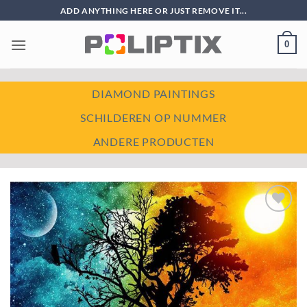
Ga
ADD ANYTHING HERE OR JUST REMOVE IT...
naar
inhoud
0
DIAMOND PAINTINGS
SCHILDEREN OP NUMMER
ANDERE PRODUCTEN
Toevoegen
aan
wenslijst