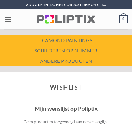
Ga
ADD ANYTHING HERE OR JUST REMOVE IT...
naar
inhoud
0
DIAMOND PAINTINGS
SCHILDEREN OP NUMMER
ANDERE PRODUCTEN
WISHLIST
Mijn wenslijst op Poliptix
Geen producten toegevoegd aan de verlanglijst