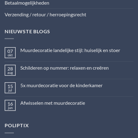
Betaalmogelijkheden
Verzending / retour / herroepingsrecht
NIEUWSTE BLOGS
Muurdecoratie landelijke stijl: huiselijk en stoer
07
okt
Geen
reacties
op
Schilderen op nummer: relaxen en creëren
28
Muurdecoratie
landelijke
aug
Geen
stijl:
reacties
huiselijk
op
en
5x muurdecoratie voor de kinderkamer
15
Schilderen
stoer
op
jul
Geen
nummer:
reacties
relaxen
op
en
Afwisselen met muurdecoratie
16
5x
creëren
muurdecoratie
jun
Geen
voor
reacties
de
op
kinderkamer
Afwisselen
POLIPTIX
met
muurdecoratie