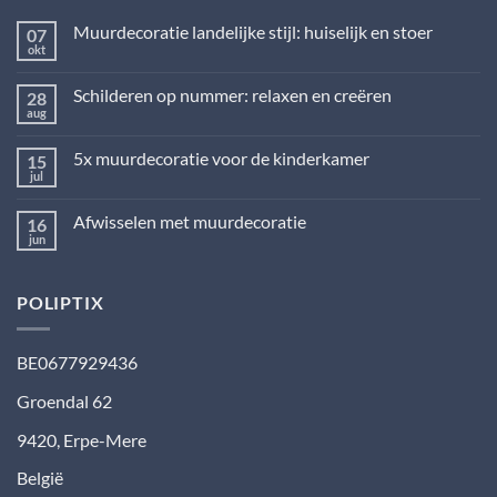
Muurdecoratie landelijke stijl: huiselijk en stoer
07
okt
Geen
reacties
op
Schilderen op nummer: relaxen en creëren
28
Muurdecoratie
landelijke
aug
Geen
stijl:
reacties
huiselijk
op
en
5x muurdecoratie voor de kinderkamer
15
Schilderen
stoer
op
jul
Geen
nummer:
reacties
relaxen
op
en
Afwisselen met muurdecoratie
16
5x
creëren
muurdecoratie
jun
Geen
voor
reacties
de
op
kinderkamer
Afwisselen
POLIPTIX
met
muurdecoratie
BE0677929436
Groendal 62
9420
,
Erpe-Mere
België