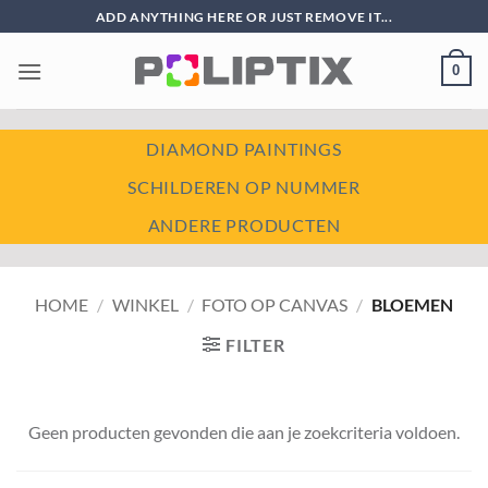
Ga
ADD ANYTHING HERE OR JUST REMOVE IT...
naar
inhoud
0
DIAMOND PAINTINGS
SCHILDEREN OP NUMMER
ANDERE PRODUCTEN
HOME
/
WINKEL
/
FOTO OP CANVAS
/
BLOEMEN
FILTER
Geen producten gevonden die aan je zoekcriteria voldoen.