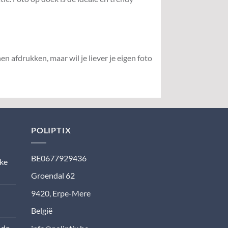
n afdrukken, maar wil je liever je eigen foto
POLIPTIX
BE0677929436
jke
Groendal 62
9420
,
Erpe-Mere
België
 de