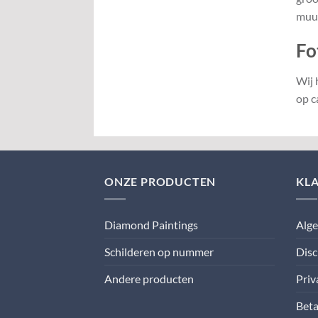
muur
Fo
Wij 
op c
ONZE PRODUCTEN
KL
Diamond Paintings
Alg
Schilderen op nummer
Disc
Andere producten
Priv
Beta