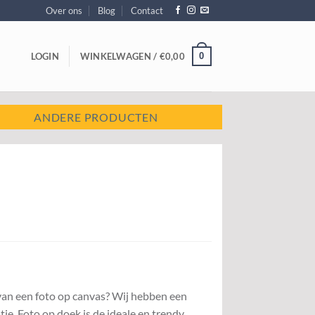
Over ons
Blog
Contact
0
LOGIN
WINKELWAGEN /
€
0,00
ANDERE PRODUCTEN
 van een foto op canvas? Wij hebben een
e. Foto op doek is de ideale en trendy