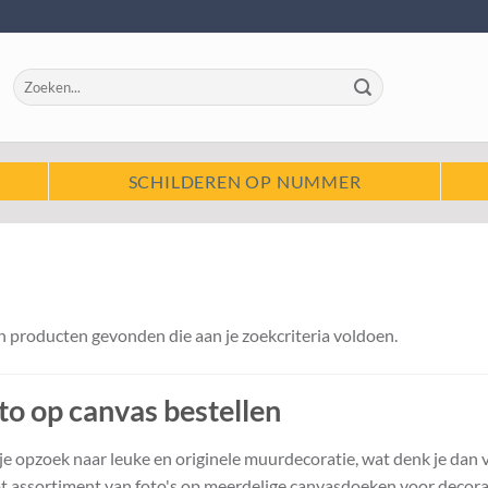
Zoeken
naar:
SCHILDEREN OP NUMMER
 producten gevonden die aan je zoekcriteria voldoen.
to op canvas bestellen
je opzoek naar leuke en originele muurdecoratie, wat denk je dan
t assortiment van foto's op meerdelige canvasdoeken voor decorati