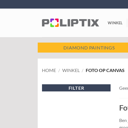
Ga
naar
inhoud
WINKEL
DIAMOND PAINTINGS
HOME
/
WINKEL
/
FOTO OP CANVAS
FILTER
Geen
Fo
Ben 
groo