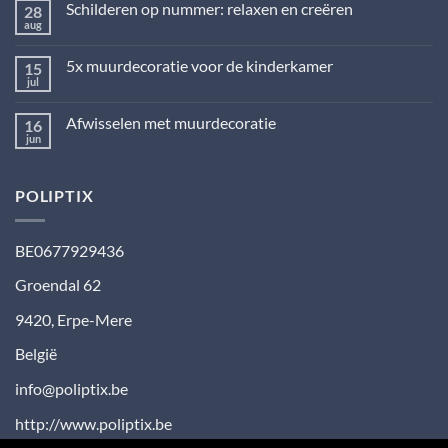
Schilderen op nummer: relaxen en creëren
28
Muurdecoratie
landelijke
aug
Geen
stijl:
reacties
huiselijk
op
en
5x muurdecoratie voor de kinderkamer
15
Schilderen
stoer
op
jul
Geen
nummer:
reacties
relaxen
op
en
Afwisselen met muurdecoratie
16
5x
creëren
muurdecoratie
jun
Geen
voor
reacties
de
op
kinderkamer
Afwisselen
POLIPTIX
met
muurdecoratie
BE0677929436
Groendal 62
9420
,
Erpe-Mere
België
info@poliptix.be
http://www.poliptix.be