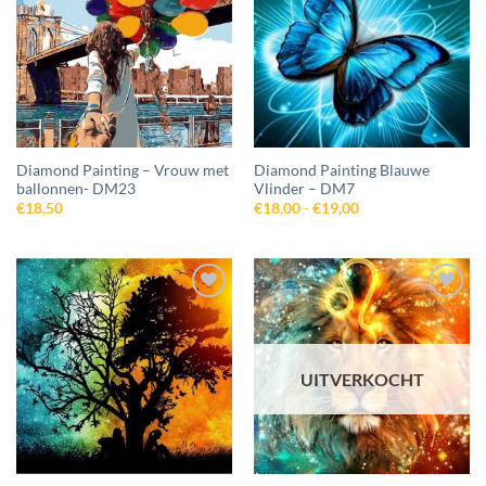
aan
aan
wenslijst
wenslijst
Diamond Painting – Vrouw met
Diamond Painting Blauwe
ballonnen- DM23
Vlinder – DM7
Prijsklasse:
€
18,50
€
18,00
-
€
19,00
€18,00
tot
€19,00
Toevoegen
Toevoegen
aan
aan
wenslijst
wenslijst
UITVERKOCHT