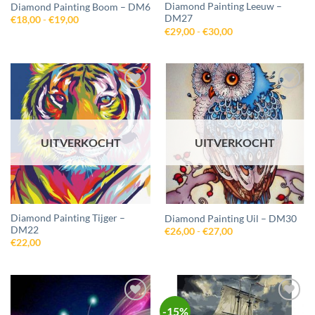
Diamond Painting Leeuw –
Diamond Painting Boom – DM6
DM27
Prijsklasse:
€
18,00
-
€
19,00
€18,00
Prijsklasse:
€
29,00
-
€
30,00
tot
€29,00
€19,00
tot
€30,00
Toevoegen
Toevoegen
aan
aan
wenslijst
wenslijst
UITVERKOCHT
UITVERKOCHT
Diamond Painting Tijger –
Diamond Painting Uil – DM30
DM22
Prijsklasse:
€
26,00
-
€
27,00
€26,00
€
22,00
tot
€27,00
-15%
Toevoegen
Toevoegen