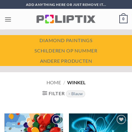
Ga
ADD ANYTHING HERE OR JUST REMOVE IT...
naar
inhoud
0
DIAMOND PAINTINGS
SCHILDEREN OP NUMMER
ANDERE PRODUCTEN
HOME
/
WINKEL
FILTER
Blauw
Toevoegen
Toevoegen