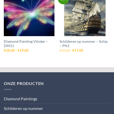
aan
aan
wenslijst
wenslijst
Diamond Painting Vlinder –
Schilderen op nummer – Schip
DM11
– PN1
Prijsklasse:
Oorspronkelijke
Huidige
€
18,00
-
€
19,00
€
20,00
€
17,00
€18,00
prijs
prijs
tot
was:
is:
€19,00
€20,00.
€17,00.
ONZE PRODUCTEN
Diamond Paintings
Schilderen op nummer