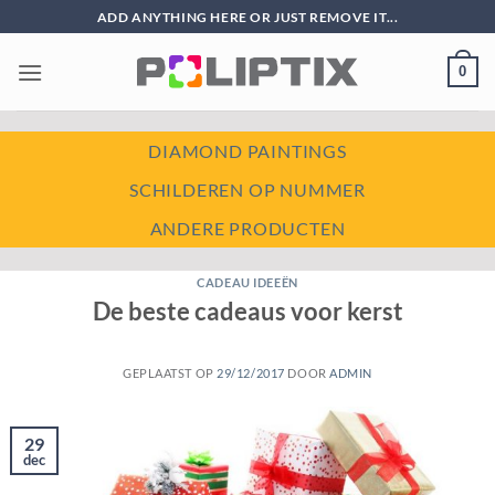
Ga
ADD ANYTHING HERE OR JUST REMOVE IT...
naar
inhoud
0
DIAMOND PAINTINGS
SCHILDEREN OP NUMMER
ANDERE PRODUCTEN
CADEAU IDEEËN
De beste cadeaus voor kerst
GEPLAATST OP
29/12/2017
DOOR
ADMIN
29
dec