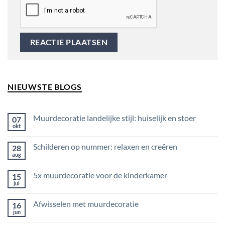
NIEUWSTE BLOGS
Muurdecoratie landelijke stijl: huiselijk en stoer
07
okt
Geen
reacties
op
Schilderen op nummer: relaxen en creëren
28
Muurdecoratie
landelijke
aug
Geen
stijl:
reacties
huiselijk
op
en
5x muurdecoratie voor de kinderkamer
15
Schilderen
stoer
op
jul
Geen
nummer:
reacties
relaxen
op
en
Afwisselen met muurdecoratie
16
5x
creëren
muurdecoratie
jun
Geen
voor
reacties
de