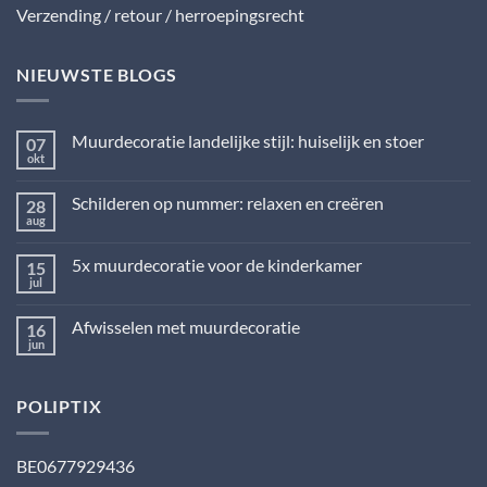
Verzending / retour / herroepingsrecht
NIEUWSTE BLOGS
Muurdecoratie landelijke stijl: huiselijk en stoer
07
okt
Geen
reacties
op
Schilderen op nummer: relaxen en creëren
28
Muurdecoratie
landelijke
aug
Geen
stijl:
reacties
huiselijk
op
en
5x muurdecoratie voor de kinderkamer
15
Schilderen
stoer
op
jul
Geen
nummer:
reacties
relaxen
op
en
Afwisselen met muurdecoratie
16
5x
creëren
muurdecoratie
jun
Geen
voor
reacties
de
op
kinderkamer
Afwisselen
POLIPTIX
met
muurdecoratie
BE0677929436