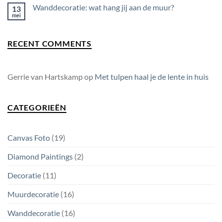
op
kinderkamer
Wanddecoratie: wat hang jij aan de muur?
13
Afwisselen
met
mei
Geen
muurdecoratie
reacties
op
Wanddecoratie:
RECENT COMMENTS
wat
hang
jij
aan
de
muur?
Gerrie van Hartskamp
op
Met tulpen haal je de lente in huis
CATEGORIEËN
Canvas Foto
(19)
Diamond Paintings
(2)
Decoratie
(11)
Muurdecoratie
(16)
Wanddecoratie
(16)