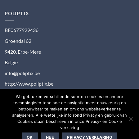
reacties
de
op
kinderkamer
Afwisselen
POLIPTIX
met
muurdecoratie
BE0677929436
Groendal 62
9420
,
Erpe-Mere
België
info@poliptix.be
http://www.poliptix.be
We gebruiken verschillende soorten cookies en andere
technologieën teneinde de navigatie meer nauwkeurig en
Visa
PayPal
MasterCard
Bancontact
Bank
IDeal
Maes
betrouwbaar te maken en om ons websiteverkeer te
analyseren. Alle wettelijke info rond Privacy en gebruik van
Transfer
Sepa
Sofort
Cookies staan beschreven in onze Privacy- en Cookie
verklaring
OVER ONS
BLOG
CONTACT
OK
NEE
PRIVACY VERKLARING