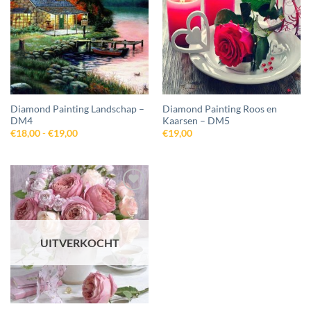
aan
aan
wenslijst
wenslijst
Diamond Painting Landschap –
Diamond Painting Roos en
DM4
Kaarsen – DM5
Prijsklasse:
€
18,00
-
€
19,00
€
19,00
€18,00
tot
€19,00
Toevoegen
aan
wenslijst
UITVERKOCHT