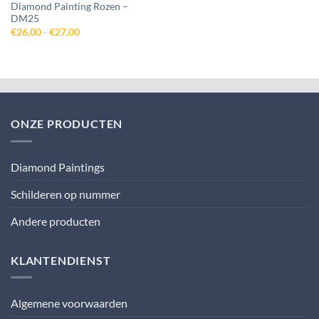
Diamond Painting Rozen –
DM25
Prijsklasse:
€
26,00
-
€
27,00
€26,00
tot
€27,00
ONZE PRODUCTEN
Diamond Paintings
Schilderen op nummer
Andere producten
KLANTENDIENST
Algemene voorwaarden