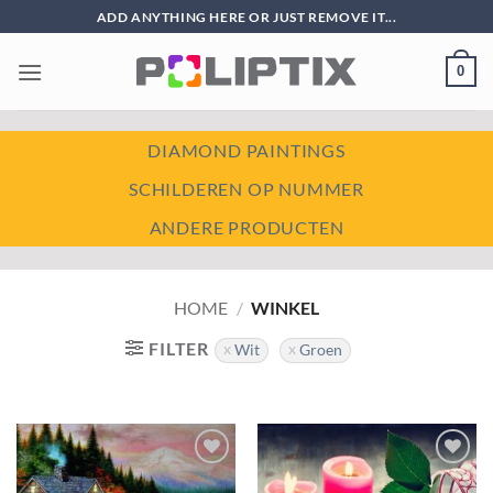
Ga
ADD ANYTHING HERE OR JUST REMOVE IT...
naar
inhoud
0
DIAMOND PAINTINGS
SCHILDEREN OP NUMMER
ANDERE PRODUCTEN
HOME
/
WINKEL
FILTER
Wit
Groen
Toevoegen
Toevoegen