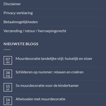
Disclaimer
Privacy verklaring
Betaalmogelijkheden
Verzending / retour / herroepingsrecht
NIEUWSTE BLOGS
Muurdecoratie landelijke stijl: huiselijk en stoer
07
okt
Geen
reacties
op
Schilderen op nummer: relaxen en creëren
28
Muurdecoratie
landelijke
aug
Geen
stijl:
reacties
huiselijk
op
en
5x muurdecoratie voor de kinderkamer
15
Schilderen
stoer
op
jul
Geen
nummer:
reacties
relaxen
op
en
Afwisselen met muurdecoratie
16
5x
creëren
muurdecoratie
jun
Geen
voor