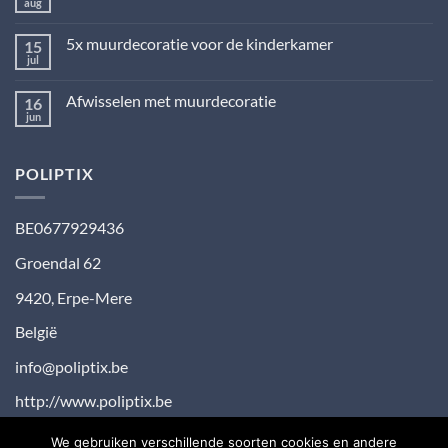
landelijke
aug
Geen
stijl:
reacties
huiselijk
op
en
5x muurdecoratie voor de kinderkamer
15
Schilderen
stoer
op
jul
Geen
nummer:
reacties
relaxen
op
en
Afwisselen met muurdecoratie
16
5x
creëren
muurdecoratie
jun
Geen
voor
reacties
de
op
kinderkamer
Afwisselen
POLIPTIX
met
muurdecoratie
BE0677929436
Groendal 62
9420
,
Erpe-Mere
België
info@poliptix.be
http://www.poliptix.be
We gebruiken verschillende soorten cookies en andere