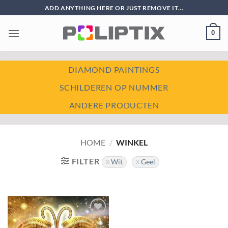
Ga
ADD ANYTHING HERE OR JUST REMOVE IT...
naar
inhoud
0
DIAMOND PAINTINGS
SCHILDEREN OP NUMMER
ANDERE PRODUCTEN
HOME
/
WINKEL
FILTER
Wit
Geel
Toevoegen