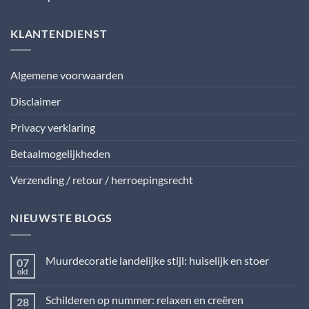
KLANTENDIENST
Algemene voorwaarden
Disclaimer
Privacy verklaring
Betaalmogelijkheden
Verzending / retour / herroepingsrecht
NIEUWSTE BLOGS
Muurdecoratie landelijke stijl: huiselijk en stoer
07
okt
Geen
reacties
op
Schilderen op nummer: relaxen en creëren
28
Muurdecoratie