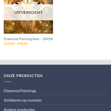
aan
wenslijst
UITVERKOCHT
Diamond Painting Ram – DM28
Prijsklasse:
€
29,00
-
€
30,00
€29,00
tot
€30,00
ONZE PRODUCTEN
Diamond Paintings
Schilderen op nummer
Andere producten