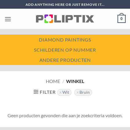
Ga
ADD ANYTHING HERE OR JUST REMOVE IT...
naar
inhoud
0
DIAMOND PAINTINGS
SCHILDEREN OP NUMMER
ANDERE PRODUCTEN
HOME
/
WINKEL
FILTER
Wit
Bruin
Geen producten gevonden die aan je zoekcriteria voldoen.