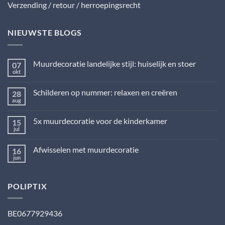
Verzending / retour / herroepingsrecht
NIEUWSTE BLOGS
Muurdecoratie landelijke stijl: huiselijk en stoer
07
okt
Geen
reacties
op
Schilderen op nummer: relaxen en creëren
28
Muurdecoratie
landelijke
aug
Geen
stijl:
reacties
huiselijk
op
en
5x muurdecoratie voor de kinderkamer
15
Schilderen
stoer
op
jul
Geen
nummer:
reacties
relaxen
op
en
Afwisselen met muurdecoratie
16
5x
creëren
muurdecoratie
jun
Geen
voor
reacties
de
op
kinderkamer
Afwisselen
POLIPTIX
met
muurdecoratie
BE0677929436