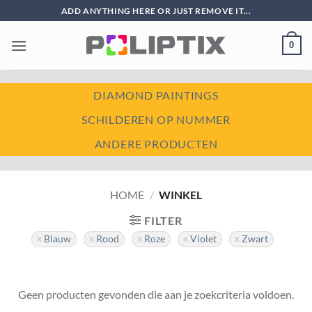
Ga
ADD ANYTHING HERE OR JUST REMOVE IT...
naar
inhoud
0
DIAMOND PAINTINGS
SCHILDEREN OP NUMMER
ANDERE PRODUCTEN
HOME
/
WINKEL
FILTER
Blauw
Rood
Roze
Violet
Zwart
Geen producten gevonden die aan je zoekcriteria voldoen.