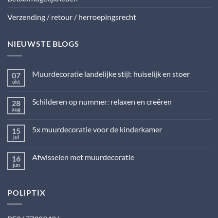
Verzending / retour / herroepingsrecht
NIEUWSTE BLOGS
Muurdecoratie landelijke stijl: huiselijk en stoer
07
okt
Geen
reacties
op
Schilderen op nummer: relaxen en creëren
28
Muurdecoratie
landelijke
aug
Geen
stijl:
reacties
huiselijk
op
en
5x muurdecoratie voor de kinderkamer
15
Schilderen
stoer
op
jul
Geen
nummer:
reacties
relaxen
op
en
Afwisselen met muurdecoratie
16
5x
creëren
muurdecoratie
jun
Geen
voor
reacties
de
op
kinderkamer
Afwisselen
POLIPTIX
met
muurdecoratie