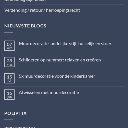
Verzending / retour / herroepingsrecht
NIEUWSTE BLOGS
Muurdecoratie landelijke stijl: huiselijk en stoer
07
okt
Geen
reacties
op
Schilderen op nummer: relaxen en creëren
28
Muurdecoratie
landelijke
aug
Geen
stijl:
reacties
huiselijk
op
en
5x muurdecoratie voor de kinderkamer
15
Schilderen
stoer
op
jul
Geen
nummer:
reacties
relaxen
op
en
Afwisselen met muurdecoratie
16
5x
creëren
muurdecoratie
jun
Geen
voor
reacties
de
op
kinderkamer
Afwisselen
POLIPTIX
met
muurdecoratie