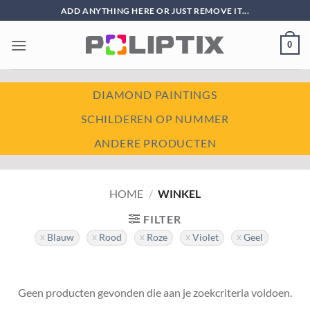
Ga
ADD ANYTHING HERE OR JUST REMOVE IT...
naar
inhoud
0
DIAMOND PAINTINGS
SCHILDEREN OP NUMMER
ANDERE PRODUCTEN
HOME
/
WINKEL
FILTER
Blauw
Rood
Roze
Violet
Geel
Geen producten gevonden die aan je zoekcriteria voldoen.