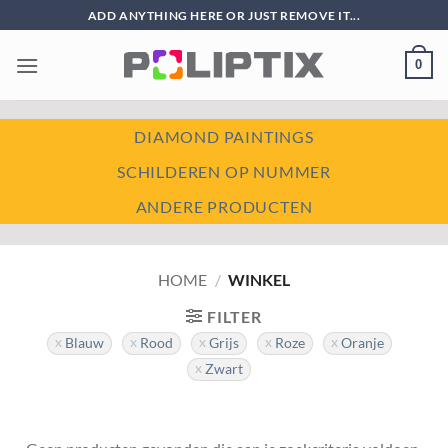
Ga
ADD ANYTHING HERE OR JUST REMOVE IT...
naar
inhoud
0
DIAMOND PAINTINGS
SCHILDEREN OP NUMMER
ANDERE PRODUCTEN
HOME
/
WINKEL
FILTER
Blauw
Rood
Grijs
Roze
Oranje
Zwart