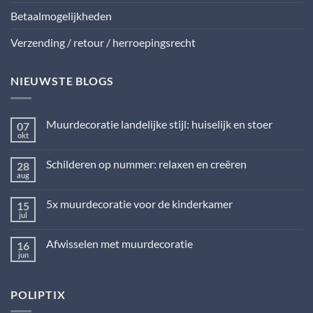
Betaalmogelijkheden
Verzending / retour / herroepingsrecht
NIEUWSTE BLOGS
Muurdecoratie landelijke stijl: huiselijk en stoer
07
okt
Geen
reacties
op
Schilderen op nummer: relaxen en creëren
28
Muurdecoratie
landelijke
aug
Geen
stijl:
reacties
huiselijk
op
en
5x muurdecoratie voor de kinderkamer
15
Schilderen
stoer
op
jul
Geen
nummer:
reacties
relaxen
op
en
Afwisselen met muurdecoratie
16
5x
creëren
muurdecoratie
jun
Geen
voor
reacties
de
op
kinderkamer
Afwisselen
POLIPTIX
met
muurdecoratie