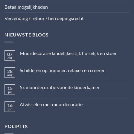
Betaalmogelijkheden
Verzending / retour / herroepingsrecht
NIEUWSTE BLOGS
Muurdecoratie landelijke stijl: huiselijk en stoer
07
okt
Geen
reacties
op
Schilderen op nummer: relaxen en creëren
28
Muurdecoratie
landelijke
aug
Geen
stijl:
reacties
huiselijk
op
en
5x muurdecoratie voor de kinderkamer
15
Schilderen
stoer
op
jul
Geen
nummer:
reacties
relaxen
op
en
Afwisselen met muurdecoratie
16
5x
creëren
muurdecoratie
jun
Geen
voor
reacties
de
op
kinderkamer
Afwisselen
POLIPTIX
met
muurdecoratie