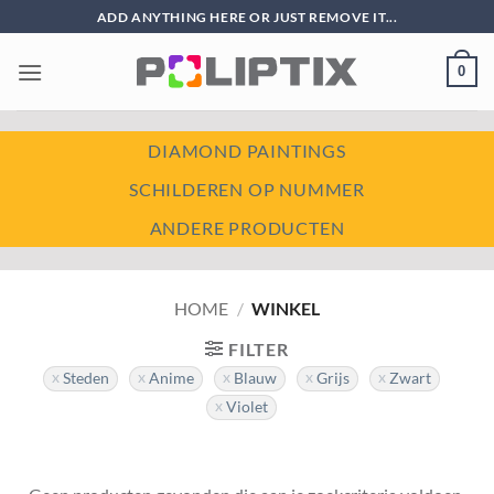
Ga
ADD ANYTHING HERE OR JUST REMOVE IT...
naar
inhoud
0
DIAMOND PAINTINGS
SCHILDEREN OP NUMMER
ANDERE PRODUCTEN
HOME
/
WINKEL
FILTER
Steden
Anime
Blauw
Grijs
Zwart
Violet