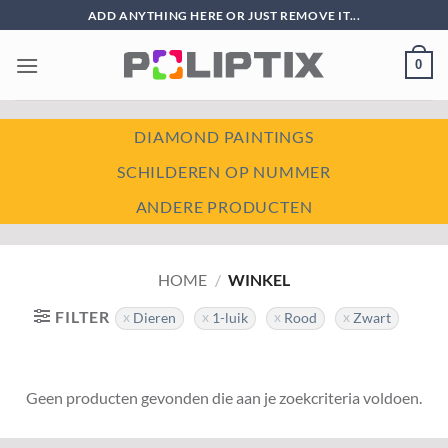
Ga
ADD ANYTHING HERE OR JUST REMOVE IT...
naar
inhoud
0
DIAMOND PAINTINGS
SCHILDEREN OP NUMMER
ANDERE PRODUCTEN
HOME
/
WINKEL
FILTER
Dieren
1-luik
Rood
Zwart
Geen producten gevonden die aan je zoekcriteria voldoen.