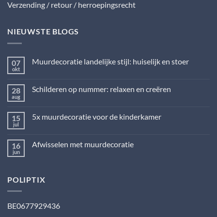
Verzending / retour / herroepingsrecht
NIEUWSTE BLOGS
Muurdecoratie landelijke stijl: huiselijk en stoer
07
okt
Geen
reacties
op
Schilderen op nummer: relaxen en creëren
28
Muurdecoratie
landelijke
aug
Geen
stijl:
reacties
huiselijk
op
en
5x muurdecoratie voor de kinderkamer
15
Schilderen
stoer
op
jul
Geen
nummer:
reacties
relaxen
op
en
Afwisselen met muurdecoratie
16
5x
creëren
muurdecoratie
jun
Geen
voor
reacties
de
op
kinderkamer
Afwisselen
POLIPTIX
met
muurdecoratie
BE0677929436