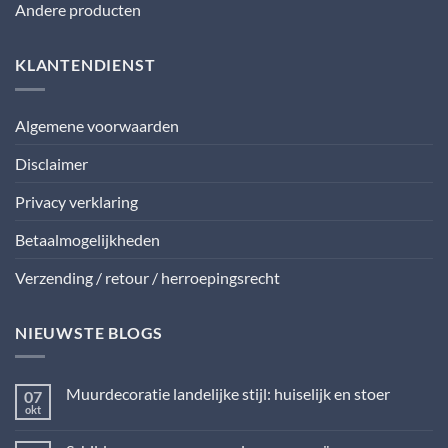
Andere producten
KLANTENDIENST
Algemene voorwaarden
Disclaimer
Privacy verklaring
Betaalmogelijkheden
Verzending / retour / herroepingsrecht
NIEUWSTE BLOGS
Muurdecoratie landelijke stijl: huiselijk en stoer
07
okt
Geen
reacties
op