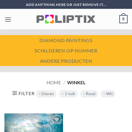
Ga
ADD ANYTHING HERE OR JUST REMOVE IT...
naar
inhoud
0
DIAMOND PAINTINGS
SCHILDEREN OP NUMMER
ANDERE PRODUCTEN
HOME
/
WINKEL
FILTER
Dieren
1-luik
Rood
Wit
Toevoegen