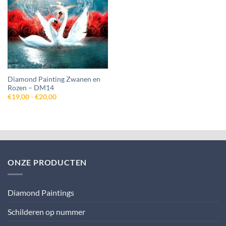
aan
wenslijst
Diamond Painting Zwanen en
Rozen – DM14
Prijsklasse:
€
19,00
-
€
20,00
€19,00
tot
€20,00
ONZE PRODUCTEN
Diamond Paintings
Schilderen op nummer