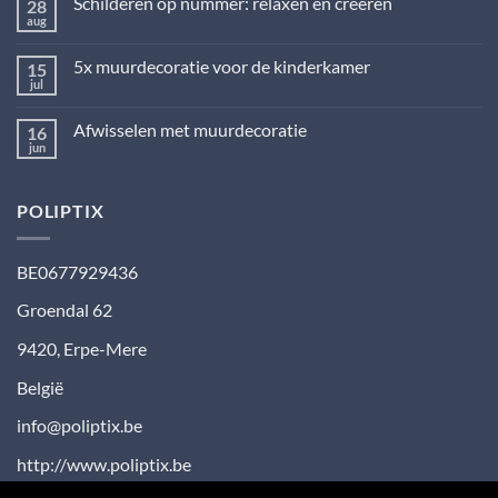
Schilderen op nummer: relaxen en creëren
28
Muurdecoratie
landelijke
aug
Geen
stijl:
reacties
huiselijk
op
en
5x muurdecoratie voor de kinderkamer
15
Schilderen
stoer
op
jul
Geen
nummer:
reacties
relaxen
op
en
Afwisselen met muurdecoratie
16
5x
creëren
muurdecoratie
jun
Geen
voor
reacties
de
op
kinderkamer
Afwisselen
POLIPTIX
met
muurdecoratie
BE0677929436
Groendal 62
9420
,
Erpe-Mere
België
info@poliptix.be
http://www.poliptix.be