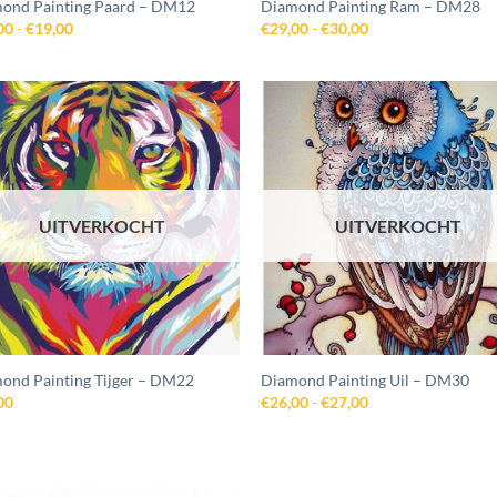
ond Painting Paard – DM12
Diamond Painting Ram – DM28
Prijsklasse:
Prijsklasse:
00
-
€
19,00
€
29,00
-
€
30,00
€18,00
€29,00
tot
tot
€19,00
€30,00
Toevoegen
Toevo
aan
aa
wenslijst
wensli
UITVERKOCHT
UITVERKOCHT
ond Painting Tijger – DM22
Diamond Painting Uil – DM30
Prijsklasse:
00
€
26,00
-
€
27,00
€26,00
tot
€27,00