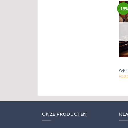
-18
Schi
€
22,
ONZE PRODUCTEN
KL