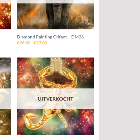
Diamond Painting Olifant – DM26
Prijsklasse:
€
26,00
-
€
27,00
€26,00
tot
€27,00
egen
Toevoegen
n
aan
jst
wenslijst
UITVERKOCHT