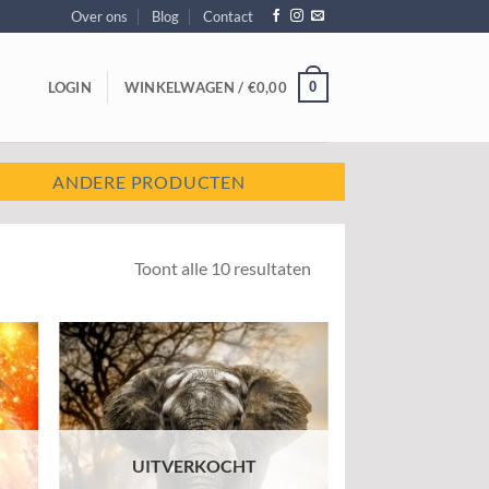
Over ons
Blog
Contact
0
LOGIN
WINKELWAGEN /
€
0,00
ANDERE PRODUCTEN
Toont alle 10 resultaten
egen
Toevoegen
n
aan
jst
wenslijst
UITVERKOCHT