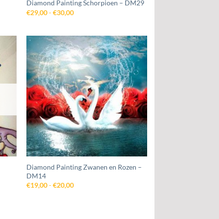
Diamond Painting Schorpioen – DM29
Prijsklasse:
€
29,00
-
€
30,00
€29,00
tot
€30,00
egen
Toevoegen
n
aan
jst
wenslijst
Diamond Painting Zwanen en Rozen –
DM14
Prijsklasse:
€
19,00
-
€
20,00
€19,00
tot
€20,00