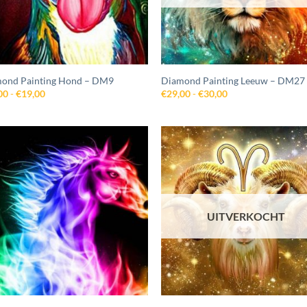
ond Painting Hond – DM9
Diamond Painting Leeuw – DM27
Prijsklasse:
Prijsklasse:
00
-
€
19,00
€
29,00
-
€
30,00
€18,00
€29,00
tot
tot
€19,00
€30,00
Toevoegen
Toevo
aan
aa
wenslijst
wensli
UITVERKOCHT