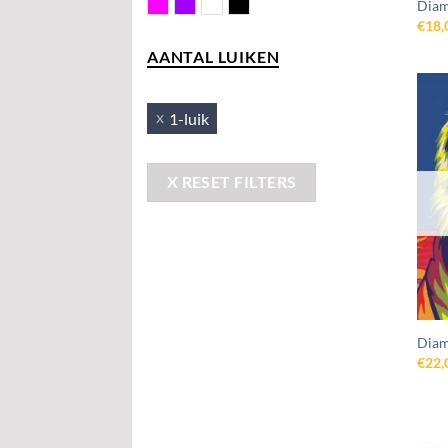
Roze
Violet
Wit
Zwart
Diam
€
18,
AANTAL LUIKEN
1-luik
X RESET FILTERS
Diam
€
22,