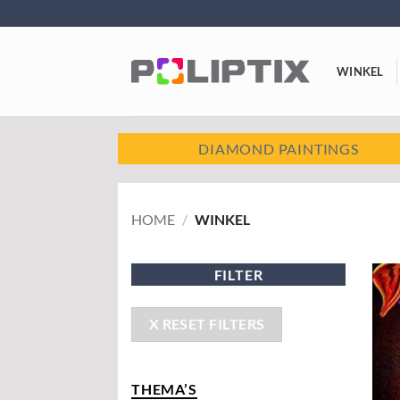
Ga
naar
inhoud
WINKEL
DIAMOND PAINTINGS
HOME
/
WINKEL
FILTER
X RESET FILTERS
THEMA’S