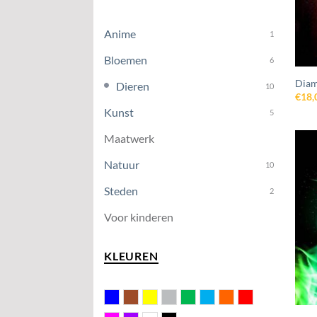
Anime
1
Bloemen
6
Diam
Dieren
10
€
18,
Kunst
5
Maatwerk
Natuur
10
Steden
2
Voor kinderen
KLEUREN
Blauw
Bruin
Geel
Grijs
Groen
Licht blauw
Oranje
Rood