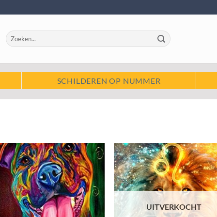
Zoeken
naar:
SCHILDEREN OP NUMMER
Toevoegen
Toevo
aan
aa
wenslijst
wensli
UITVERKOCHT