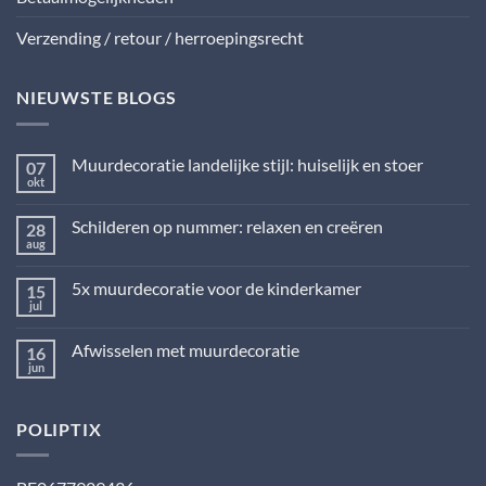
Verzending / retour / herroepingsrecht
NIEUWSTE BLOGS
Muurdecoratie landelijke stijl: huiselijk en stoer
07
okt
Geen
reacties
op
Schilderen op nummer: relaxen en creëren
28
Muurdecoratie
landelijke
aug
Geen
stijl:
reacties
huiselijk
op
en
5x muurdecoratie voor de kinderkamer
15
Schilderen
stoer
op
jul
Geen
nummer:
reacties
relaxen
op
en
Afwisselen met muurdecoratie
16
5x
creëren
muurdecoratie
jun
Geen
voor
reacties
de
op
kinderkamer
Afwisselen
POLIPTIX
met
muurdecoratie