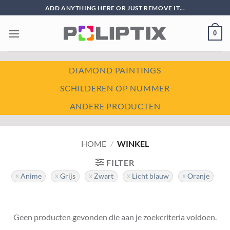
Ga
ADD ANYTHING HERE OR JUST REMOVE IT...
naar
inhoud
0
DIAMOND PAINTINGS
SCHILDEREN OP NUMMER
ANDERE PRODUCTEN
HOME
/
WINKEL
FILTER
Anime
Grijs
Zwart
Licht blauw
Oranje
Geen producten gevonden die aan je zoekcriteria voldoen.