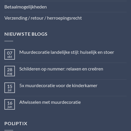
Betaalmogelijkheden
Verzending / retour / herroepingsrecht
NIEUWSTE BLOGS
Muurdecoratie landelijke stijl: huiselijk en stoer
07
okt
Geen
reacties
op
Schilderen op nummer: relaxen en creëren
28
Muurdecoratie
landelijke
aug
Geen
stijl:
reacties
huiselijk
op
en
5x muurdecoratie voor de kinderkamer
15
Schilderen
stoer
op
jul
Geen
nummer:
reacties
relaxen
op
en
Afwisselen met muurdecoratie
16
5x
creëren
muurdecoratie
jun
Geen
voor
reacties
de
op
kinderkamer
Afwisselen
POLIPTIX
met
muurdecoratie