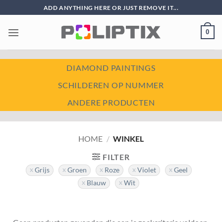
Ga
ADD ANYTHING HERE OR JUST REMOVE IT...
naar
inhoud
0
DIAMOND PAINTINGS
SCHILDEREN OP NUMMER
ANDERE PRODUCTEN
HOME
/
WINKEL
FILTER
Grijs
Groen
Roze
Violet
Geel
Blauw
Wit