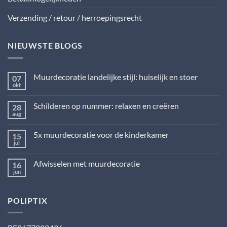
Verzending / retour / herroepingsrecht
NIEUWSTE BLOGS
Muurdecoratie landelijke stijl: huiselijk en stoer
07
okt
Geen
reacties
op
Schilderen op nummer: relaxen en creëren
28
Muurdecoratie
landelijke
aug
Geen
stijl:
reacties
huiselijk
op
en
5x muurdecoratie voor de kinderkamer
15
Schilderen
stoer
op
jul
Geen
nummer:
reacties
relaxen
op
en
Afwisselen met muurdecoratie
16
5x
creëren
muurdecoratie
jun
Geen
voor
reacties
de
op
kinderkamer
Afwisselen
POLIPTIX
met
muurdecoratie