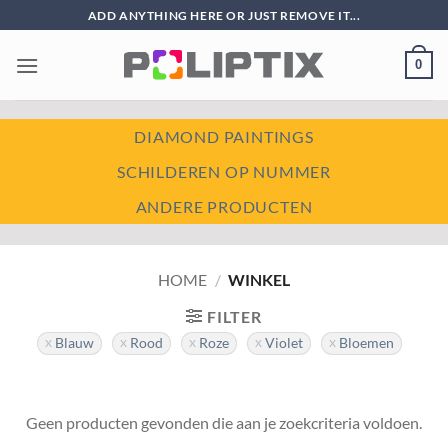
Ga
ADD ANYTHING HERE OR JUST REMOVE IT...
naar
inhoud
0
DIAMOND PAINTINGS
SCHILDEREN OP NUMMER
ANDERE PRODUCTEN
HOME
/
WINKEL
FILTER
Blauw
Rood
Roze
Violet
Bloemen
Geen producten gevonden die aan je zoekcriteria voldoen.