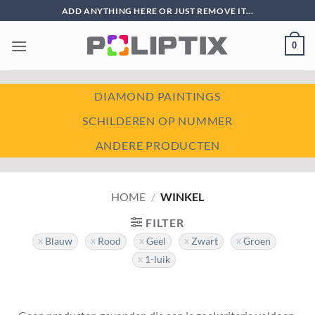
Ga
ADD ANYTHING HERE OR JUST REMOVE IT...
naar
inhoud
0
DIAMOND PAINTINGS
SCHILDEREN OP NUMMER
ANDERE PRODUCTEN
HOME
/
WINKEL
FILTER
Blauw
Rood
Geel
Zwart
Groen
1-luik