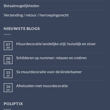
Betaalmogelijkheden
Verzending / retour / herroepingsrecht
NIEUWSTE BLOGS
Muurdecoratie landelijke stijl: huiselijk en stoer
07
okt
Geen
reacties
op
Schilderen op nummer: relaxen en creëren
28
Muurdecoratie
landelijke
aug
Geen
stijl:
reacties
huiselijk
op
en
5x muurdecoratie voor de kinderkamer
15
Schilderen
stoer
op
jul
Geen
nummer:
reacties
relaxen
op
en
Afwisselen met muurdecoratie
16
5x
creëren
muurdecoratie
jun
Geen
voor
reacties
de
op
kinderkamer
Afwisselen
POLIPTIX
met
muurdecoratie