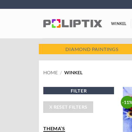
Ga
naar
inhoud
WINKEL
DIAMOND PAINTINGS
HOME
/
WINKEL
FILTER
-11
X RESET FILTERS
THEMA’S