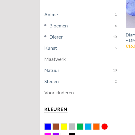
Anime
1
Bloemen
6
Diam
Dieren
10
– D
€
16,
Kunst
5
Maatwerk
Natuur
10
Steden
2
Voor kinderen
KLEUREN
Blauw
Bruin
Geel
Grijs
Groen
Licht blauw
Oranje
Rood