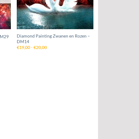
Diamond Painting Zwanen en Rozen –
 DM29
DM14
Prijsklasse:
€
19,00
-
€
20,00
€19,00
tot
€20,00