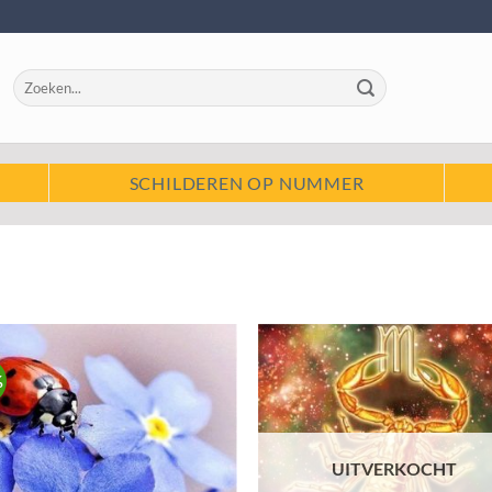
Zoeken
naar:
SCHILDEREN OP NUMMER
%
Toevoegen
Toevo
aan
aa
wenslijst
wensli
UITVERKOCHT