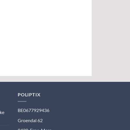
POLIPTIX
BE0677929436
jke
Groendal 62