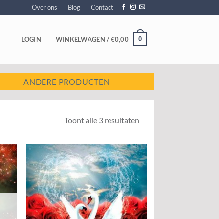
Over ons
Blog
Contact
0
LOGIN
WINKELWAGEN /
€
0,00
ANDERE PRODUCTEN
Toont alle 3 resultaten
egen
Toevoegen
n
aan
jst
wenslijst