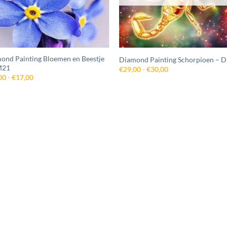
ond Painting Bloemen en Beestje
Diamond Painting Schorpioen –
M21
Prijsklasse:
€
29,00
-
€
30,00
€29,00
Prijsklasse:
00
-
€
17,00
tot
€16,00
€30,00
tot
€17,00