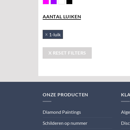
Roze
Violet
Wit
Zwart
AANTAL LUIKEN
1-luik
X RESET FILTERS
ONZE PRODUCTEN
KL
Diamond Paintings
Alg
Schilderen op nummer
Disc