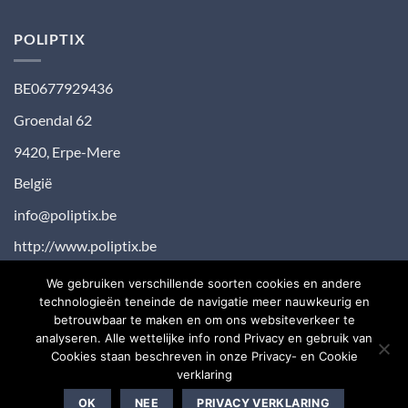
reacties
de
op
kinderkamer
Afwisselen
POLIPTIX
met
muurdecoratie
BE0677929436
Groendal 62
9420
,
Erpe-Mere
België
info@poliptix.be
http://www.poliptix.be
We gebruiken verschillende soorten cookies en andere
technologieën teneinde de navigatie meer nauwkeurig en
Visa
PayPal
MasterCard
Bancontact
Bank
IDeal
Maes
betrouwbaar te maken en om ons websiteverkeer te
analyseren. Alle wettelijke info rond Privacy en gebruik van
Transfer
Sepa
Sofort
Cookies staan beschreven in onze Privacy- en Cookie
verklaring
OVER ONS
BLOG
CONTACT
OK
NEE
PRIVACY VERKLARING