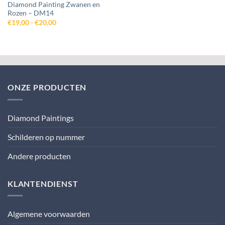
Diamond Painting Zwanen en
Rozen – DM14
Prijsklasse:
€
19,00
-
€
20,00
€19,00
tot
€20,00
ONZE PRODUCTEN
Diamond Paintings
Schilderen op nummer
Andere producten
KLANTENDIENST
Algemene voorwaarden