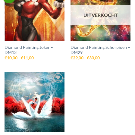
aan
aan
wenslijst
wenslijst
UITVERKOCHT
Diamond Painting Joker –
Diamond Painting Schorpioen –
DM13
DM29
Prijsklasse:
Prijsklasse:
€
10,00
-
€
11,00
€
29,00
-
€
30,00
€10,00
€29,00
tot
tot
€11,00
€30,00
Toevoegen
aan
wenslijst