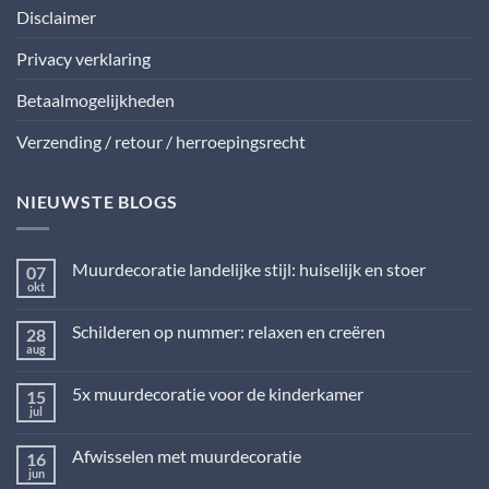
Disclaimer
Privacy verklaring
Betaalmogelijkheden
Verzending / retour / herroepingsrecht
NIEUWSTE BLOGS
Muurdecoratie landelijke stijl: huiselijk en stoer
07
okt
Geen
reacties
op
Schilderen op nummer: relaxen en creëren
28
Muurdecoratie
landelijke
aug
Geen
stijl:
reacties
huiselijk
op
en
5x muurdecoratie voor de kinderkamer
15
Schilderen
stoer
op
jul
Geen
nummer:
reacties
relaxen
op
en
Afwisselen met muurdecoratie
16
5x
creëren
muurdecoratie
jun
Geen
voor