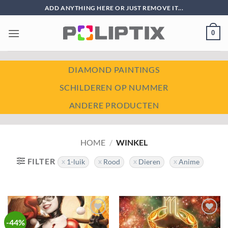
Ga
ADD ANYTHING HERE OR JUST REMOVE IT...
naar
inhoud
0
DIAMOND PAINTINGS
SCHILDEREN OP NUMMER
ANDERE PRODUCTEN
HOME
/
WINKEL
FILTER
1-luik
Rood
Dieren
Anime
-44%
Toevoegen
Toevoegen