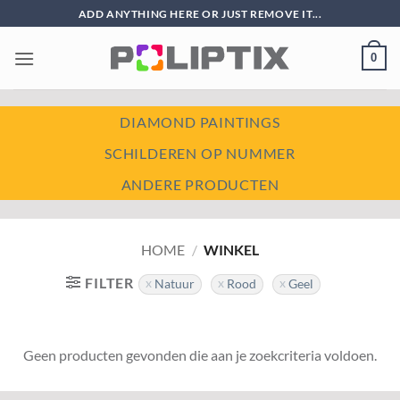
Ga
ADD ANYTHING HERE OR JUST REMOVE IT...
naar
inhoud
0
DIAMOND PAINTINGS
SCHILDEREN OP NUMMER
ANDERE PRODUCTEN
HOME
/
WINKEL
FILTER
Natuur
Rood
Geel
Geen producten gevonden die aan je zoekcriteria voldoen.