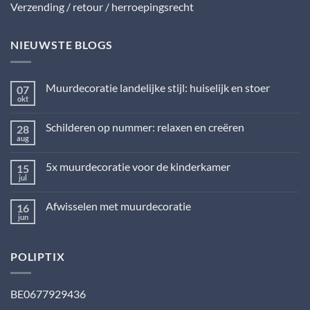
Verzending / retour / herroepingsrecht
NIEUWSTE BLOGS
Muurdecoratie landelijke stijl: huiselijk en stoer
07
okt
Geen
reacties
op
Schilderen op nummer: relaxen en creëren
28
Muurdecoratie
landelijke
aug
Geen
stijl:
reacties
huiselijk
op
en
5x muurdecoratie voor de kinderkamer
15
Schilderen
stoer
op
jul
Geen
nummer:
reacties
relaxen
op
en
Afwisselen met muurdecoratie
16
5x
creëren
muurdecoratie
jun
Geen
voor
reacties
de
op
kinderkamer
Afwisselen
POLIPTIX
met
muurdecoratie
BE0677929436