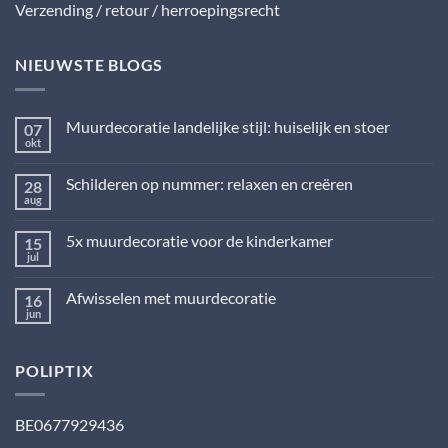
Verzending / retour / herroepingsrecht
NIEUWSTE BLOGS
Muurdecoratie landelijke stijl: huiselijk en stoer
07
okt
Geen
reacties
op
Schilderen op nummer: relaxen en creëren
28
Muurdecoratie
landelijke
aug
Geen
stijl:
reacties
huiselijk
op
en
5x muurdecoratie voor de kinderkamer
15
Schilderen
stoer
op
jul
Geen
nummer:
reacties
relaxen
op
en
Afwisselen met muurdecoratie
16
5x
creëren
muurdecoratie
jun
Geen
voor
reacties
de
op
kinderkamer
Afwisselen
POLIPTIX
met
muurdecoratie
BE0677929436