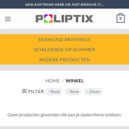
Ga
ADD ANYTHING HERE OR JUST REMOVE IT...
naar
inhoud
0
DIAMOND PAINTINGS
SCHILDEREN OP NUMMER
ANDERE PRODUCTEN
HOME
/
WINKEL
FILTER
Rood
Roze
Zwart
Geen producten gevonden die aan je zoekcriteria voldoen.