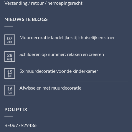
Verzending / retour / herroepingsrecht
NIEUWSTE BLOGS
Muurdecoratie landelijke stijl: huiselijk en stoer
07
okt
Geen
reacties
op
Schilderen op nummer: relaxen en creëren
28
Muurdecoratie
landelijke
aug
Geen
stijl:
reacties
huiselijk
op
en
5x muurdecoratie voor de kinderkamer
15
Schilderen
stoer
op
jul
Geen
nummer:
reacties
relaxen
op
en
Afwisselen met muurdecoratie
16
5x
creëren
muurdecoratie
jun
Geen
voor
reacties
de
op
kinderkamer
Afwisselen
POLIPTIX
met
muurdecoratie
BE0677929436