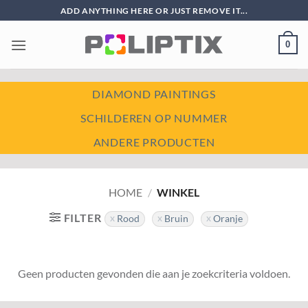
Ga
ADD ANYTHING HERE OR JUST REMOVE IT...
naar
inhoud
0
DIAMOND PAINTINGS
SCHILDEREN OP NUMMER
ANDERE PRODUCTEN
HOME
/
WINKEL
FILTER
Rood
Bruin
Oranje
Geen producten gevonden die aan je zoekcriteria voldoen.