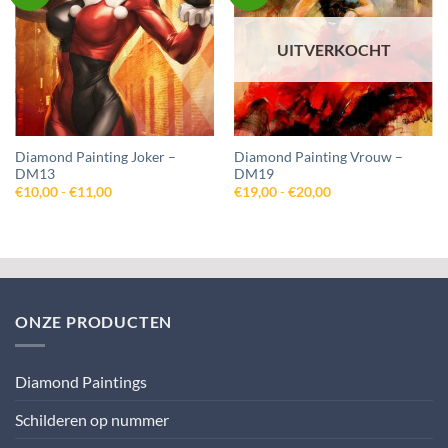
aan
aan
wenslijst
wenslijst
UITVERKOCHT
Diamond Painting Joker –
Diamond Painting Vrouw –
DM13
DM19
Prijsklasse:
Prijsklasse:
€
10,00
-
€
11,00
€
19,00
-
€
20,00
€10,00
€19,00
tot
tot
€11,00
€20,00
ONZE PRODUCTEN
Diamond Paintings
Schilderen op nummer