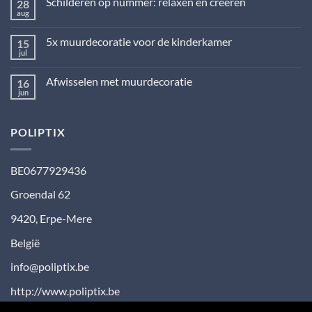
Schilderen op nummer: relaxen en creëren
28
Muurdecoratie
landelijke
aug
Geen
stijl:
reacties
huiselijk
op
en
5x muurdecoratie voor de kinderkamer
15
Schilderen
stoer
op
jul
Geen
nummer:
reacties
relaxen
op
en
Afwisselen met muurdecoratie
16
5x
creëren
muurdecoratie
jun
Geen
voor
reacties
de
op
kinderkamer
Afwisselen
POLIPTIX
met
muurdecoratie
BE0677929436
Groendal 62
9420
,
Erpe-Mere
België
info@poliptix.be
http://www.poliptix.be