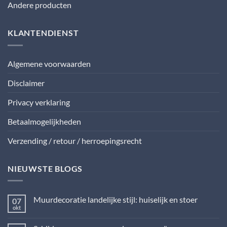
Andere producten
KLANTENDIENST
Algemene voorwaarden
Disclaimer
Privacy verklaring
Betaalmogelijkheden
Verzending / retour / herroepingsrecht
NIEUWSTE BLOGS
Muurdecoratie landelijke stijl: huiselijk en stoer
07
okt
Geen
reacties
op