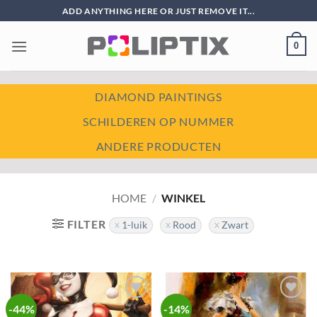
Ga
ADD ANYTHING HERE OR JUST REMOVE IT...
naar
inhoud
0
DIAMOND PAINTINGS
SCHILDEREN OP NUMMER
ANDERE PRODUCTEN
HOME
/
WINKEL
FILTER
1-luik
Rood
Zwart
-44%
-14%
Toevoegen
Toevoegen